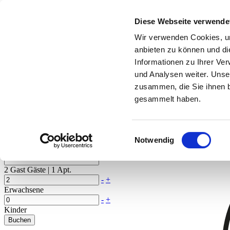
Jetzt buchen
Diese Webseite verwende
Deutsch
Deutsch
de
English
Englisch
en
Wir verwenden Cookies, um
anbieten zu können und di
+49 7221 3560
|
info@hotel-am-sophienpark.de
Informationen zu Ihrer Ve
und Analysen weiter. Unse
zusammen, die Sie ihnen b
gesammelt haben.
Einwilligungsauswahl
X
Notwendig
2
Gast
Gäste
|
1
Apt.
-
+
Erwachsene
-
+
Kinder