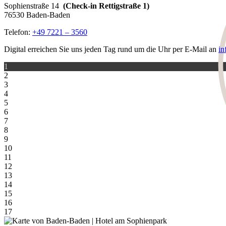
Sophienstraße 14
(Check-in Rettigstraße 1)
76530 Baden-Baden
Telefon:
+49 7221 – 3560
Digital erreichen Sie uns jeden Tag rund um die Uhr per E-Mail an
in
1
2
3
4
5
6
7
8
9
10
11
12
13
14
15
16
17