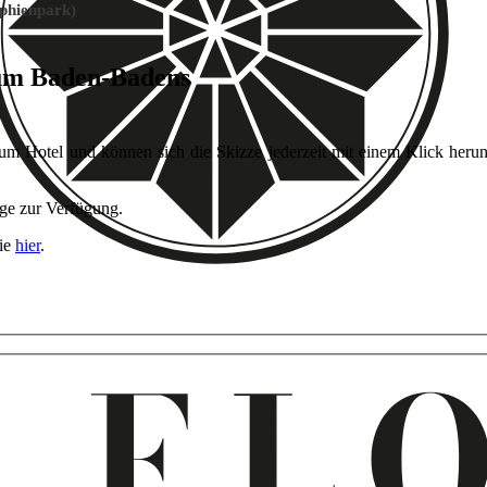
hienpark)
rum Baden-Badens
 zum Hotel und können sich die Skizze jederzeit mit einem Klick her
age zur Verfügung.
Sie
hier
.