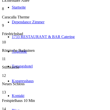
Lichtentaler Allee
Startseite
8
Caracalla Therme
Dependance Zimmer
9
Friedrichsbad
1733 RESTAURANT & BAR Catering
10
Römische Badruinen
Angebote
11
Tagungshotel
Stiftskirche
12
Kongresshaus
Neues Schloss
13
Kontakt
Festspielhaus 10 Min
14